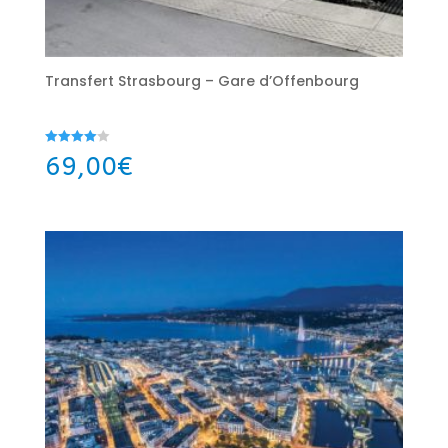
Transfert Strasbourg – Gare d’Offenbourg
Note
69,00
€
4.00
sur 5