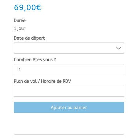
Noté
1
4.00
69,00
€
sur 5
basé
sur
Durée
notation
client
1 jour
Date de départ
Combien êtes vous ?
Plan de vol / Horaire de RDV
Ajouter au panier